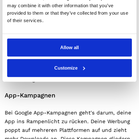
Erweiterte Kampagnenarten
may combine it with other information that you’ve
provided to them or that they’ve collected from your use
Jetzt, wo wir die vier üblichsten
of their services.
Kampagnenarten besprochen haben, tauchen
wir in die Welt der komplexeren Varianten ein.
Diese bedienen sich zwar derselben Kanäle, sind
Allow all
aber für ganz spezielle Angebote konzipiert.
Daher eignen sie sich besonders für bestimmte
Customize
Geschäftsmodelle und spezifische
Anwendungen.
App-Kampagnen
Bei Google App-Kampagnen geht's darum, deine
App ins Rampenlicht zu rücken. Deine Werbung
poppt auf mehreren Plattformen auf und zieht
mehr Downloads an. Diese Kampagnen gliedern