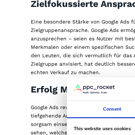
Zielfokussierte Anspra
Eine besondere Stärke von Google Ads fü
Zielgruppenansprache. Google Ads ermög
anzusprechen – seien es Nutzer mit be
Merkmalen oder einem spezifischen Such
den Leuten, die sich vermutlich für das 
Zielgruppe anvisiert, hat deutlich bess
echten Verkauf zu machen.
Erfolg Messen: Klar un
Google Ads revolutioniert die Werbewelt 
Consent
tiefgehende Analysen zu liefern. Für kl
sorgsam einsetzen müssen, ist dies ein 
This website uses cookies
sehen, welche Anzeigen funktionieren u