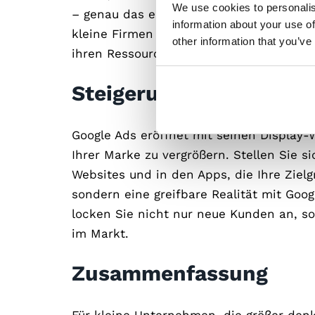
We use cookies to personalis
– genau das ermöglicht Google Ads. Dies
information about your use of
kleine Firmen brauchen, um ihre Werbes
other information that you’ve
ihren Ressourcen herauszuholen.
Steigerung der Marken
Google Ads eröffnet mit seinen Display
Ihrer Marke zu vergrößern. Stellen Sie s
Websites und in den Apps, die Ihre Zielgr
sondern eine greifbare Realität mit Goo
locken Sie nicht nur neue Kunden an, s
im Markt.
Zusammenfassung
Für kleine Unternehmen, die größer den